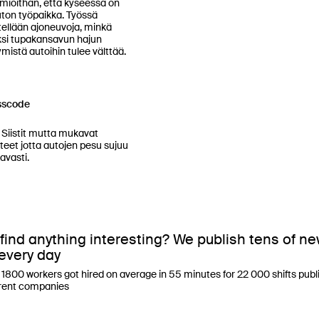
ioithan, että kyseessä on 
ton työpaikka. Työssä 
tellään ajoneuvoja, minkä 
si tupakansavun hajun 
tymistä autoihin tulee välttää.

sscode
at 
teet jotta autojen pesu sujuu 
vasti.

 find anything interesting? We publish tens of n
 every day
 1800 workers got hired on average in 55 minutes for 22 000 shifts publ
erent companies