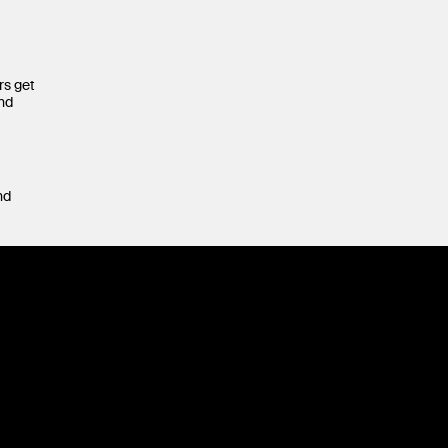
rs get
and
nd