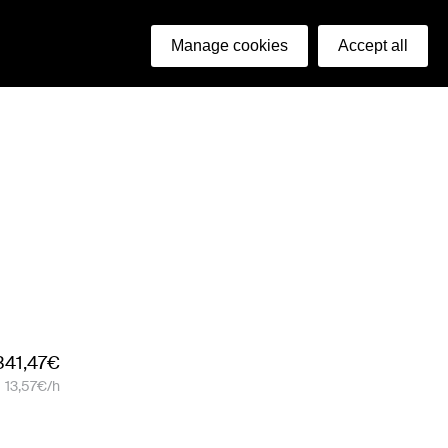
ish
Manage cookies
Accept all
341,47€
13,57€/h