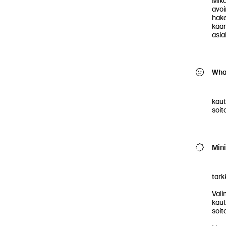
Mikä
avoi
hake
kään
asia
What
          Valinnat tehdään sovelluks
kaut
soitoi
Min
          B ajokortti, kiireensietokyk
tark
Vali
kaut
soitoi