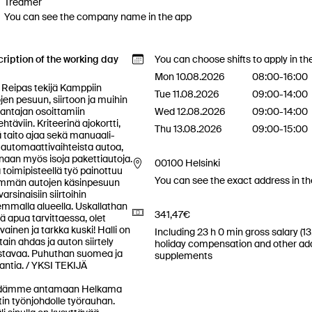
Treamer
You can see the company name in the app
ription of the working day
You can choose shifts to apply in th
Mon 10.08.2026
08:00-16:00
in 
Tue 11.08.2026
09:00-14:00
jen pesuun, siirtoon ja muihin 
antajan osoittamiin 
Wed 12.08.2026
09:00-14:00
htäviin. Kriteerinä ajokortti, 
Thu 13.08.2026
09:00-15:00
 taito ajaa sekä manuaali- 
 automaattivaihteista autoa, 
inaan myös isoja pakettiautoja. 
00100 Helsinki
ä toimipisteellä työ painottuu 
You can see the exact address in t
mmän autojen käsinpesuun 
arsinaisiin siirtoihin 
emmalla alueella. Uskallathan 
341,47€
ä apua tarvittaessa, olet 
vainen ja tarkka kuski! Halli on 
Including 23 h 0 min gross salary (1
ttain ahdas ja auton siirtely 
holiday compensation and other add
tavaa. Puhuthan suomea ja 
supplements
antia. / YKSI TEKIJÄ

dämme antamaan Helkama 
in työnjohdolle työrauhan. 