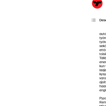
Desc
          Reipas tekijä Kamppi
auto
työn
työte
sekä
että
tois
Täll
ene
kun v
laaj
kysy
varo
ajoi
haas
engl
Pyy
Rent