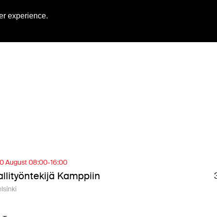
Engl
er experience.
0 August 08:00-16:00
llityöntekijä Kamppiin
lsinki