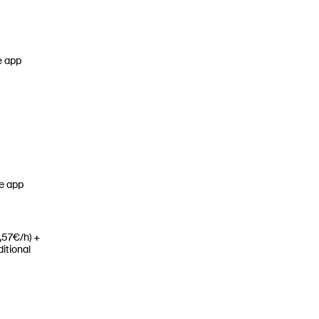
e app
he app
3,57€/h) +
itional