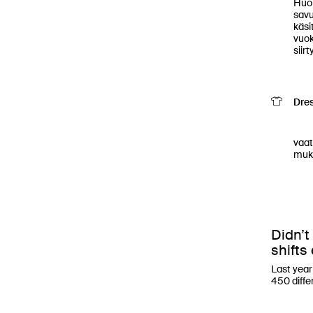
Huom
savu
käsi
vuok
siir
Dre
          Siistit mutta mukav
vaat
muka
Didn’t
shifts
Last year
450 diff