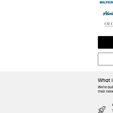
What 
We’re bui
their net