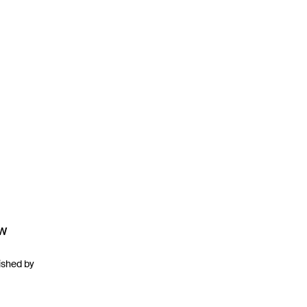
ew
ished by