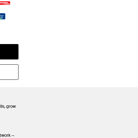
lls, grow
etwork —