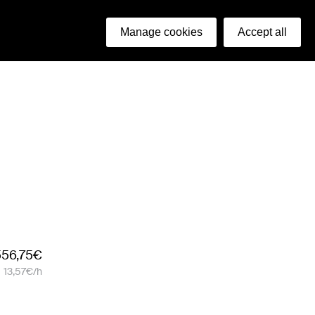
ish
Manage cookies
Accept all
556,75€
13,57€/h