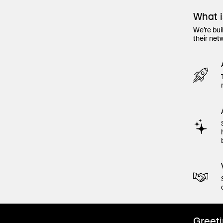
What 
We’re bui
their net
Greeti