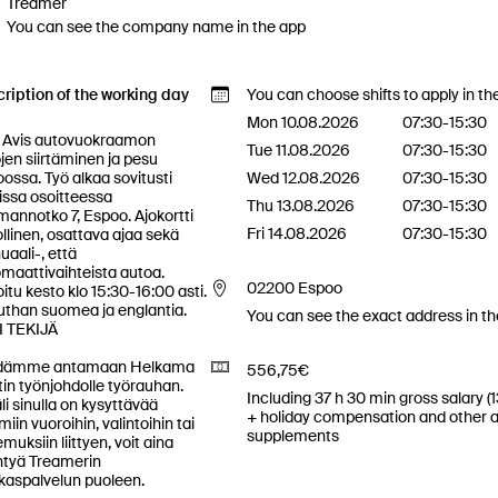
Treamer
You can see the company name in the app
ription of the working day
You can choose shifts to apply in th
Mon 10.08.2026
07:30-15:30
n 
Tue 11.08.2026
07:30-15:30
jen siirtäminen ja pesu 
ossa. Työ alkaa sovitusti 
Wed 12.08.2026
07:30-15:30
issa osoitteessa 
Thu 13.08.2026
07:30-15:30
annotko 7, Espoo. Ajokortti 
Fri 14.08.2026
07:30-15:30
llinen, osattava ajaa sekä 
aali-, että 
maattivaihteista autoa. 
02200 Espoo
oitu kesto klo 15:30-16:00 asti. 

than suomea ja englantia.

You can see the exact address in t
 TEKIJÄ

dämme antamaan Helkama 
556,75€
in työnjohdolle työrauhan. 
Including 37 h 30 min gross salary (
li sinulla on kysyttävää 
+ holiday compensation and other a
miin vuoroihin, valintoihin tai 
supplements
muksiin liittyen, voit aina 
tyä Treamerin 
kaspalvelun puoleen.
