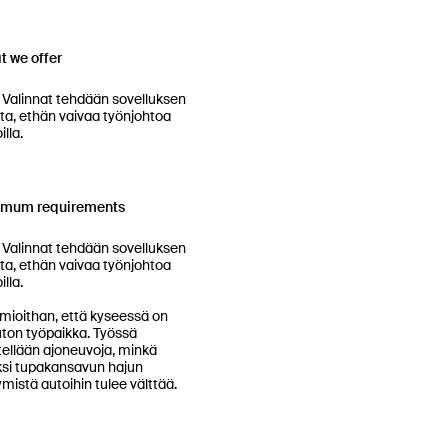
 we offer
en 
ta, ethän vaivaa työnjohtoa 
lla.

imum requirements
en 
ta, ethän vaivaa työnjohtoa 
lla.

ioithan, että kyseessä on 
ton työpaikka. Työssä 
tellään ajoneuvoja, minkä 
si tupakansavun hajun 
tymistä autoihin tulee välttää.
