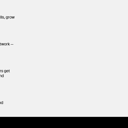
lls, grow
etwork —
rs get
and
nd