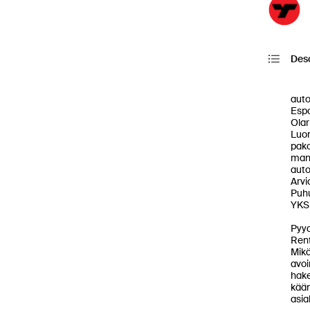
Desc
          Avis autovuokraamo
auto
Espo
Olar
Luom
pako
manu
auto
Arvi
Puhu
YKSI
Pyy
Rent
Mikä
avoi
hake
kään
asia