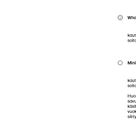
What
          Valinnat tehdään sovelluks
kaut
soitoi
Min
          Valinnat tehdään sovelluks
kaut
soitoi
Huom
savu
käsi
vuok
siir