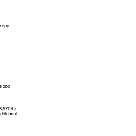
e app
he app
13,57€/h)
dditional