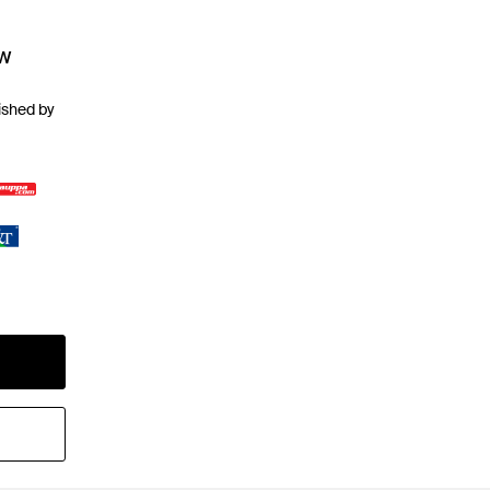
ew
ished by