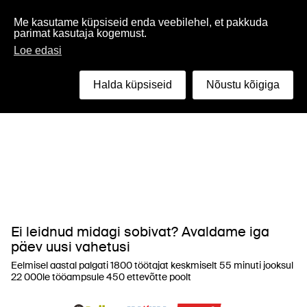
Eesti
Me kasutame küpsiseid enda veebilehel, et pakkuda
parimat kasutaja kogemust.
Loe edasi
Halda küpsiseid
Nõustu kõigiga
Ei leidnud midagi sobivat? Avaldame iga
päev uusi vahetusi
Eelmisel aastal palgati 1800 töötajat keskmiselt 55 minuti jooksul
22 000le tööampsule 450 ettevõtte poolt