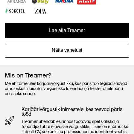
Lae alla Treamer
Näita vahetusi
Mis on Treamer?
Me ehitame üles karjäärivõrgustikku, kus päris töö tegijad saavad
oma oskusi näidata, võrgustikku laiendada ja teiste tähelepanu
osaliseks saada.
Karjäärivõrgustik inimestele, kes teevad päris
tööd
Treamer ühendab esirinnas töötavad spetsialistid ja
tööandjad ühte elavasse võrgustikku – see on enamat kui
lihtsalt CV, see on sinu professionaalne identiteet veebis.