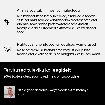
AI, mis sobitab inimesi võimalustega
Nutikad tööriistad intervjueerivad, hindavad ja toovad
esile parimad sobivad kandidaadid – aidates töötajatel
kiiremini tööle saada ja ettevõtetel enesekindlalt
töötajaid leida nii Treameri platvormil kui ka väljaspool
seda.
Nähtavus, ühendused ja reaalsed võimalused
Näita oma oskusi, laienda oma võrgustikku ja lase
tööandjatel ja kolleegidel sind märgata – kõik ühes kohas.
Tervitused tuleviku kolleegidelt
90% töötegijatest soovitavad meid oma sõpradele
"It’s a good and quick way to earn extra money."
"Karl"