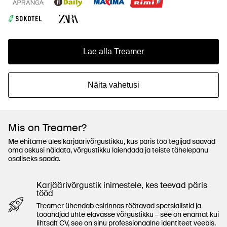
Lae alla Treamer
Näita vahetusi
Mis on Treamer?
Me ehitame üles karjäärivõrgustikku, kus päris töö tegijad saavad
oma oskusi näidata, võrgustikku laiendada ja teiste tähelepanu
osaliseks saada.
Karjäärivõrgustik inimestele, kes teevad päris
tööd
Treamer ühendab esirinnas töötavad spetsialistid ja
tööandjad ühte elavasse võrgustikku – see on enamat kui
lihtsalt CV, see on sinu professionaalne identiteet veebis.