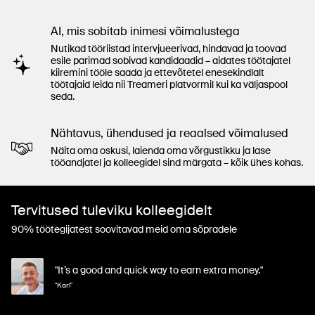
AI, mis sobitab inimesi võimalustega
Nutikad tööriistad intervjueerivad, hindavad ja toovad
esile parimad sobivad kandidaadid – aidates töötajatel
kiiremini tööle saada ja ettevõtetel enesekindlalt
töötajaid leida nii Treameri platvormil kui ka väljaspool
seda.
Nähtavus, ühendused ja reaalsed võimalused
Näita oma oskusi, laienda oma võrgustikku ja lase
tööandjatel ja kolleegidel sind märgata – kõik ühes kohas.
Tervitused tuleviku kolleegidelt
90% töötegijatest soovitavad meid oma sõpradele
"It’s a good and quick way to earn extra money."
"Karl"