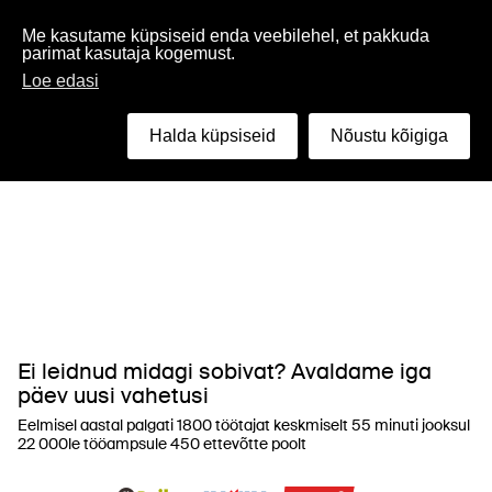
Eesti
Me kasutame küpsiseid enda veebilehel, et pakkuda
parimat kasutaja kogemust.
Loe edasi
Halda küpsiseid
Nõustu kõigiga
Ei leidnud midagi sobivat? Avaldame iga
päev uusi vahetusi
Eelmisel aastal palgati 1800 töötajat keskmiselt 55 minuti jooksul
22 000le tööampsule 450 ettevõtte poolt