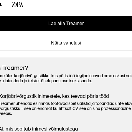
Lae alla Treamer
Näita vahetusi
n Treamer?
e üles karjäärivõrgustikku, kus päris töö tegijad saavad oma oskusi näi
ku laiendada ja teiste tähelepanu osaliseks saada.
Karjäärivõrgustik inimestele, kes teevad päris tööd
Treamer ühendab esirinnas töötavad spetsialistid ja tööandjad ühte ela
võrgustikku – see on enamat kui lihtsalt CV, see on sinu professionaalne 
veebis.
AI, mis sobitab inimesi võimalustega