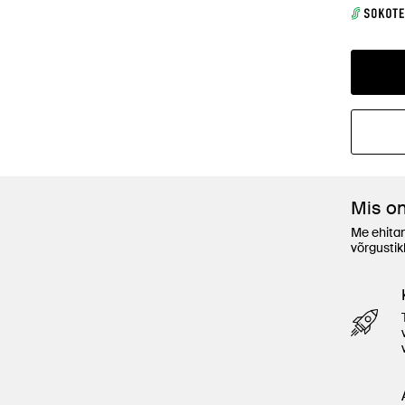
Mis o
Me ehitam
võrgustik