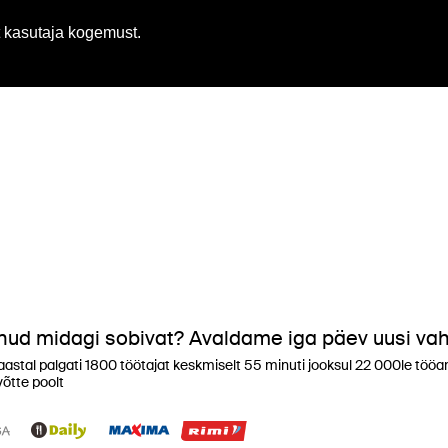
Eest
 kasutaja kogemust.
dnud midagi sobivat? Avaldame iga päev uusi va
aastal palgati 1800 töötajat keskmiselt 55 minuti jooksul 22 000le töö
õtte poolt