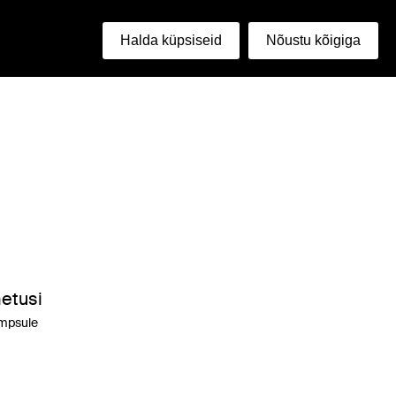
i
Halda küpsiseid
Nõustu kõigiga
hetusi
ampsule