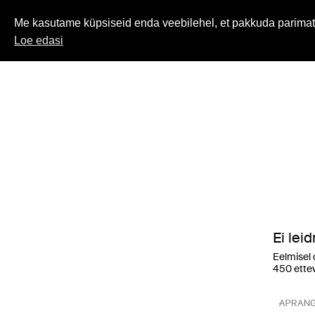
Me kasutame küpsiseid enda veebilehel, et pakkuda parimat
Loe edasi
Ei lei
Eelmisel 
450 ettev