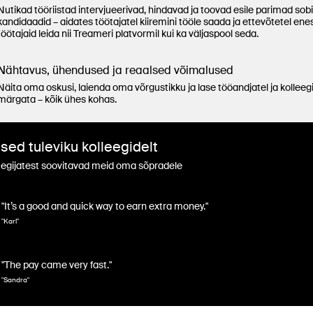
Nutikad tööriistad intervjueerivad, hindavad ja toovad esile parimad sob
kandidaadid – aidates töötajatel kiiremini tööle saada ja ettevõtetel ene
töötajaid leida nii Treameri platvormil kui ka väljaspool seda.
Nähtavus, ühendused ja reaalsed võimalused
Näita oma oskusi, laienda oma võrgustikku ja lase tööandjatel ja kolleegi
märgata – kõik ühes kohas.
used tuleviku kolleegidelt
egijatest soovitavad meid oma sõpradele
"It’s a good and quick way to earn extra money."
"Karl"
"The pay came very fast."
"Sandra"