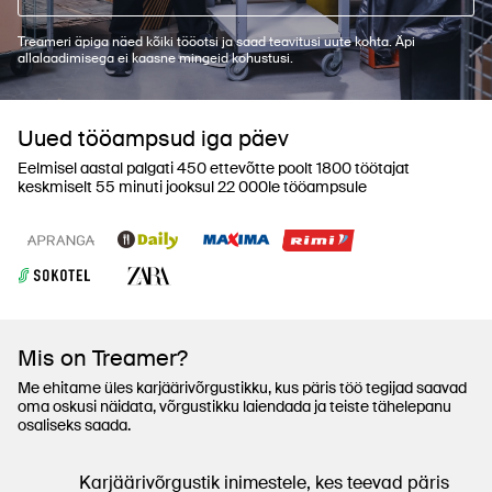
Treameri äpiga näed kõiki tööotsi ja saad teavitusi uute kohta. Äpi
allalaadimisega ei kaasne mingeid kohustusi.
Uued tööampsud iga päev
Eelmisel aastal palgati 450 ettevõtte poolt 1800 töötajat
keskmiselt 55 minuti jooksul 22 000le tööampsule
Mis on Treamer?
Me ehitame üles karjäärivõrgustikku, kus päris töö tegijad saavad
oma oskusi näidata, võrgustikku laiendada ja teiste tähelepanu
osaliseks saada.
Karjäärivõrgustik inimestele, kes teevad päris