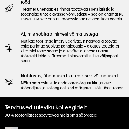
tööd
Treamer ühendab esirinnas töötavad spetsialistid ja
tööandjad ühte elavasse võrgustikku – see on enamat kui
lihtsalt CV, see on sinu professionaalne identiteet veebis.
AI, mis sobitab inimesi võimalustega
Nutikad tööriistad intervjueerivad, hindavad ja toovad
esile parimad sobivad kandidaadid – aidates töötajatel
kiiremini tööle saada ja ettevõtetel enesekindlalt
töötajaid leida nii Treameri platvormil kui ka väljaspool
seda.
Nähtavus, ühendused ja reaalsed võimalused
Näita oma oskusi, laienda oma võrgustikku ja lase
tööandjatel ja kolleegidel sind märgata – kõik ühes kohas.
Tervitused tuleviku kolleegidelt
90% töötegijatest soovitavad meid oma sõpradele