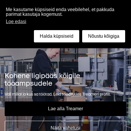
Eesti
Me kasutame küpsiseid enda veebilehel, et pakkuda
parimat kasutaja kogemust.
Loe edasi
Otsing
Halda küpsiseid
Nõustu kõigiga
Kohene ligipääs kõigile
tööampsudele
Vali millal ja kus sa töötad. Leia tööd luues Treameri profiil.
Lae alla Treamer
Näita vahetusi