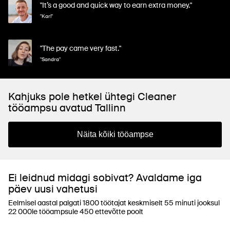
"It’s a good and quick way to earn extra money."
"Karl"
"The pay came very fast."
"Sandra"
Kahjuks pole hetkel ühtegi Cleaner
tööampsu avatud Tallinn
Näita kõiki tööampse
Ei leidnud midagi sobivat? Avaldame iga
päev uusi vahetusi
Eelmisel aastal palgati 1800 töötajat keskmiselt 55 minuti jooksul
22 000le tööampsule 450 ettevõtte poolt