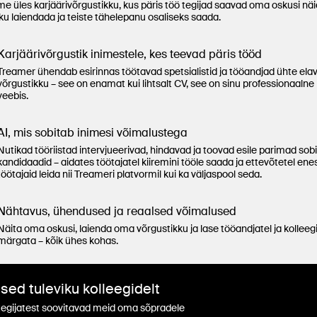
e üles karjäärivõrgustikku, kus päris töö tegijad saavad oma oskusi näi
ku laiendada ja teiste tähelepanu osaliseks saada.
Karjäärivõrgustik inimestele, kes teevad päris tööd
Treamer ühendab esirinnas töötavad spetsialistid ja tööandjad ühte ela
võrgustikku – see on enamat kui lihtsalt CV, see on sinu professionaalne 
veebis.
AI, mis sobitab inimesi võimalustega
Nutikad tööriistad intervjueerivad, hindavad ja toovad esile parimad sob
kandidaadid – aidates töötajatel kiiremini tööle saada ja ettevõtetel ene
töötajaid leida nii Treameri platvormil kui ka väljaspool seda.
Nähtavus, ühendused ja reaalsed võimalused
Näita oma oskusi, laienda oma võrgustikku ja lase tööandjatel ja kolleegi
märgata – kõik ühes kohas.
used tuleviku kolleegidelt
egijatest soovitavad meid oma sõpradele