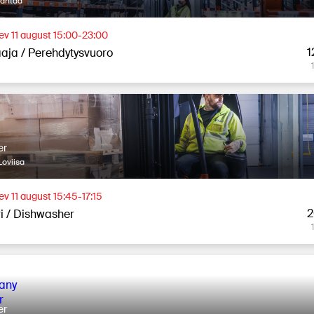
Vantaa
äev 11 august 15:00-23:00
1
aja / Perehdytysvuoro
er
oviisa
ev 11 august 15:45-17:15
2
ri / Dishwasher
er