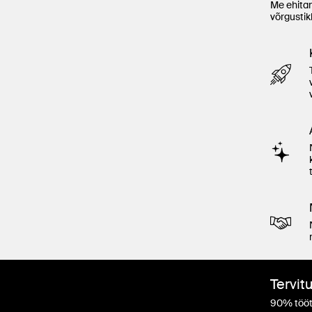
Me ehitam
võrgustik
Tervit
90% tööt