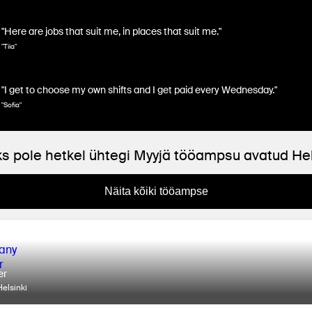
"Here are jobs that suit me, in places that suit me."
"Tiia"
"I get to choose my own shifts and I get paid every Wednesday."
"Sofia"
s pole hetkel ühtegi Myyjä tööampsu avatud Hel
Näita kõiki tööampse
er
elsinki