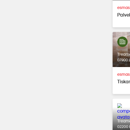
esmasp
Palvel
Tream
07900 L
esmasp
Tiska
Tream
02200 