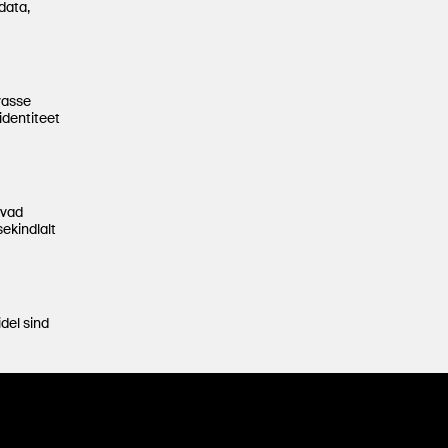
data,
vasse
identiteet
ivad
sekindlalt
del sind