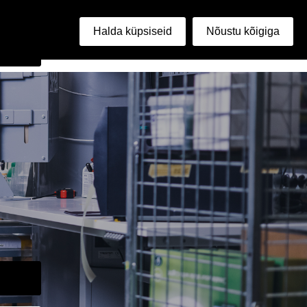
i
Halda küpsiseid
Nõustu kõigiga
sing