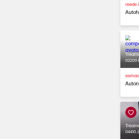
reede 
Autoh
Tream
02200 
esmasp
Auton
Tream
04410 