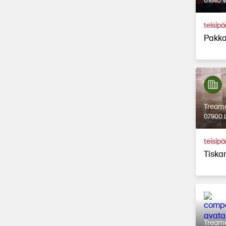
01640 
teisip
Pakka
Tream
07900 L
teisipä
Tiska
Tream