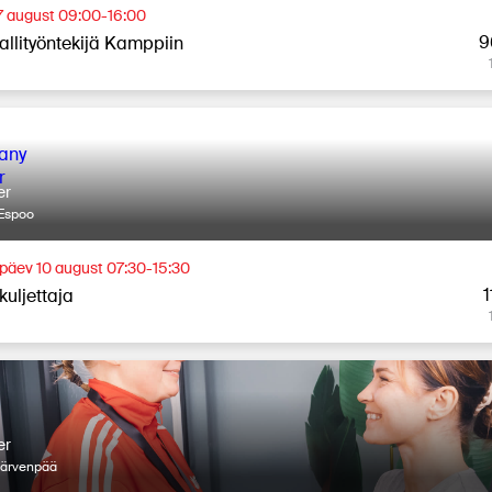
7 august 09:00-16:00
9
allityöntekijä Kamppiin
er
Espoo
äev 10 august 07:30-15:30
1
kuljettaja
er
Järvenpää