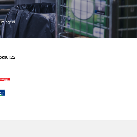
e mingeid
oksul 22