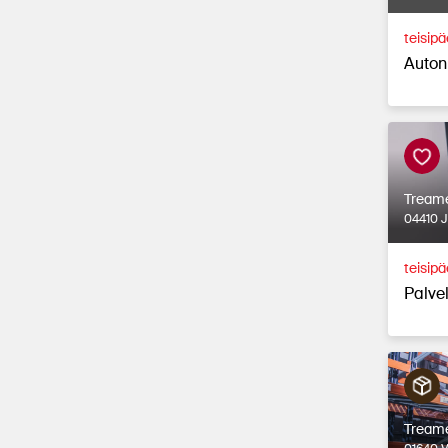
teisip
Auton
Tream
04410 
teisipä
Palvel
Tream