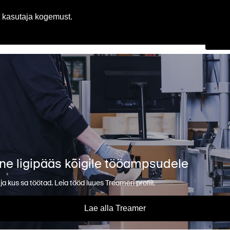
Eest
 kasutaja kogemust.
Ot
e ligipääs kõigile tööampsudele
l ja kus sa töötad. Leia tööd luues Treameri profiil.
Lae alla Treamer