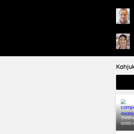
Kahjuk
Tream
00100 H