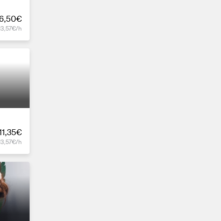
6,50€
13,57€/h
11,35€
13,57€/h