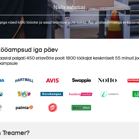
Näita vahetusi
piga näed kõiki tööotsi ja saad teavitusi uute kohta. Äpi allalaadimisega ei kaasn
tööampsud iga päev
aastal palgati 450 ettevõtte poolt 1800 töötajat keskmiselt 55 minuti jo
öampsule
n Treamer?