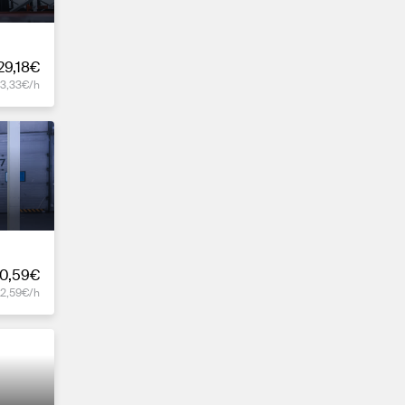
29,18€
13,33€/h
0,59€
12,59€/h