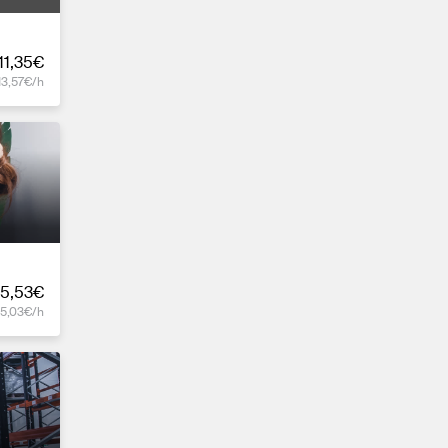
11,35€
13,57€/h
5,53€
15,03€/h