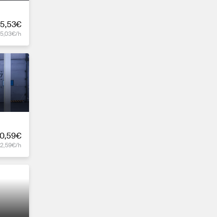
5,53€
15,03€/h
0,59€
12,59€/h