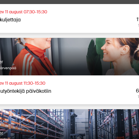
äev 11 august 07:30-15:30
1
kuljettaja
er
Järvenpää
ev 11 august 11:30-15:30
6
utyöntekijä päiväkotiin
er