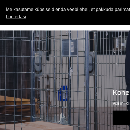
Me kasutame küpsiseid enda veebilehel, et pakkuda parimat
Loe edasi
Kohen
Vali milla