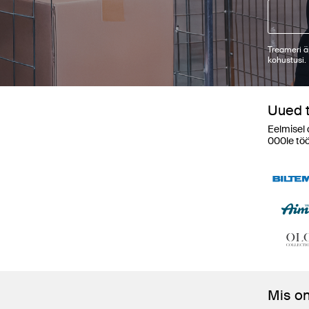
Treameri ä
kohustusi.
Uued 
Eelmisel 
000le tö
Mis o