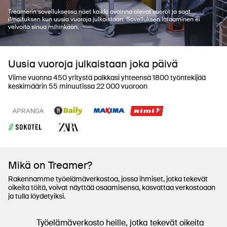
Treamerin sovelluksessa näet kaikki avoinna olevat vuorot ja saat
ilmoituksen kun uusia vuoroja julkaistaan. Sovelluksen lataaminen ei
velvoita sinua mihinkään.
Uusia vuoroja julkaistaan joka päivä
Viime vuonna 450 yritystä palkkasi yhteensä 1800 työntekijää
keskimäärin 55 minuutissa 22 000 vuoroon
Mikä on Treamer?
Rakennamme työelämäverkostoa, jossa ihmiset, jotka tekevät
oikeita töitä, voivat näyttää osaamisensa, kasvattaa verkostoaan
ja tulla löydetyiksi.
Työelämäverkosto heille, jotka tekevät oikeita