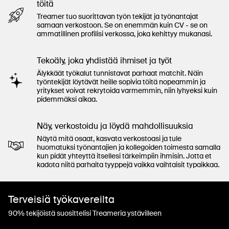
töitä
Treamer tuo suorittavan työn tekijät ja työnantajat
samaan verkostoon. Se on enemmän kuin CV - se on
ammatillinen profilisi verkossa, joka kehittyy mukanasi.
Tekoäly, joka yhdistää ihmiset ja työt
Älykkäät työkalut tunnistavat parhaat matchit. Näin
työntekijät löytävät heille sopivia töitä nopeammin ja
yritykset voivat rekrytoida varmemmin, niin lyhyeksi kuin
pidemmäksi aikaa.
Näy, verkostoidu ja löydä mahdollisuuksia
Näytä mitä osaat, kasvata verkostoasi ja tule
huomatuksi työnantajien ja kollegoiden toimesta samalla
kun pidät yhteyttä itsellesi tärkeimpiin ihmisin. Jotta et
kadota niitä parhaita tyyppejä vaikka vaihtaisit typaikkaa.
Terveisiä työkavereilta
90% tekijöistä suosittelisi Treameria ystävilleen