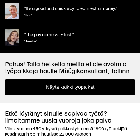
"It’s a good and quick way to earn extra money."
"Karl"
"The pay came very fast."
"Sandra"
Pahus! Tällä hetkellä meillä ei ole avoimia
työpaikkoja haulle Müügikonsultant, Tallinn.
Näytä kaikki työpaikat
Etkö löytänyt sinulle sopivaa työtä?
Ilmoitamme uusia vuoroja joka päivä
Viime vuonna 450 yritystä palkkasi yhteensä 1800 työntekijää
keskimäärin 55 minuutissa 22 000 vuoroon