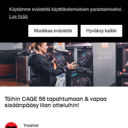
Suomi
Käytämme evästeitä käyttökokemuksen parantamiseksi.
Lue lisää
Muokkaa evästeitä
Hyväksy kaikki
Töihin CAGE 56 tapahtumaan & vapaa
sisäänpääsy illan otteluihin!
Treamer