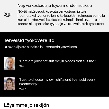
Näy, verkostoidu ja löydä mahdollisuuksia
Näytä mitä osaat, kasvata verkostoasi ja tule
huomatuksi työnantajien ja kollegoiden toimesta samalla
kun pidät yhteyttä itsellesi tärkeimpiin ihmisin. Jotta et
kadota niitä parhaita tyyppejä vaikka vaihtaisit typaikkaa.
Terveisiä työkavereilta
90% tekijöistä suosittelisi Treameria ystävilleen
"Here are jobs that suit me, in places that suit me."
"Tiia"
"I get to choose my own shifts and I get paid every
Wednesday."
"Sofia"
Löysimme jo tekijän