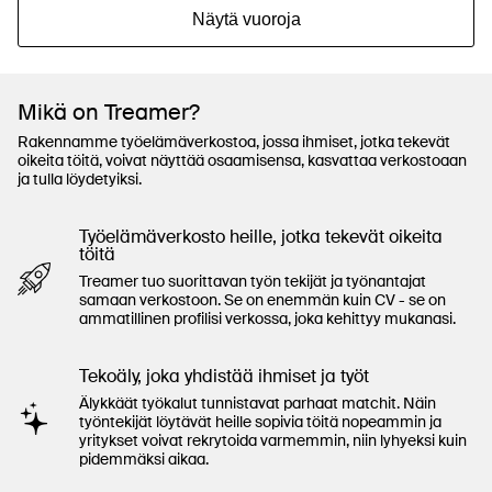
Näytä vuoroja
Mikä on Treamer?
Rakennamme työelämäverkostoa, jossa ihmiset, jotka tekevät
oikeita töitä, voivat näyttää osaamisensa, kasvattaa verkostoaan
ja tulla löydetyiksi.
Työelämäverkosto heille, jotka tekevät oikeita
töitä
Treamer tuo suorittavan työn tekijät ja työnantajat
samaan verkostoon. Se on enemmän kuin CV - se on
ammatillinen profilisi verkossa, joka kehittyy mukanasi.
Tekoäly, joka yhdistää ihmiset ja työt
Älykkäät työkalut tunnistavat parhaat matchit. Näin
työntekijät löytävät heille sopivia töitä nopeammin ja
yritykset voivat rekrytoida varmemmin, niin lyhyeksi kuin
pidemmäksi aikaa.