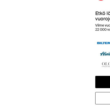
Etkö l
vuoroj
Viime vuo
22 000 v