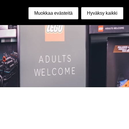
mi
Muokkaa evästeitä
Hyväksy kaikki