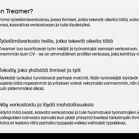
on Treamer?
e työelämäverkostoa, jossa ihmiset, jotka tekevät oikeita töitä, voiv
sa, kasvattaa verkostoaan ja tulla löydetyiksi.
Työelämäverkosto heille, jotka tekevät oikeita töitä
Treamer tuo suorittavan työn tekijät ja työnantajat samaan verkostoon.
enemmän kuin CV - se on ammatillinen profilisi verkossa, joka kehittyy 
Tekoäly, joka yhdistää ihmiset ja työt
Älykkäät työkalut tunnistavat parhaat matchit. Näin työntekijät löytävät 
sopivia töitä nopeammin ja yritykset voivat rekrytoida varmemmin, niin 
kuin pidemmäksi aikaa.
Näy, verkostoidu ja löydä mahdollisuuksia
Näytä mitä osaat, kasvata verkostoasi ja tule huomatuksi työnantajien j
kollegoiden toimesta samalla kun pidät yhteyttä itsellesi tärkeimpiin ihm
Jotta et kadota niitä parhaita tyyppejä vaikka vaihtaisit typaikkaa.