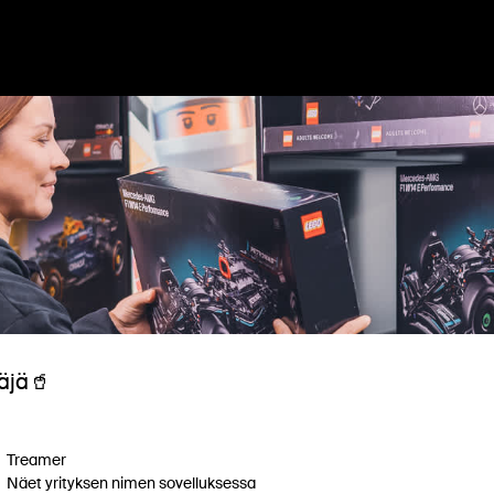
Suo
täjä🥤
Treamer
Näet yrityksen nimen sovelluksessa