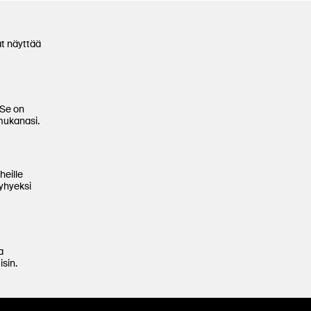
at näyttää
 Se on
mukanasi.
heille
lyhyeksi
a
isin.