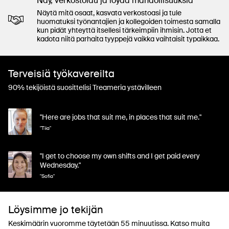
Näy, verkostoidu ja löydä mahdollisuuksia
Näytä mitä osaat, kasvata verkostoasi ja tule
huomatuksi työnantajien ja kollegoiden toimesta samalla
kun pidät yhteyttä itsellesi tärkeimpiin ihmisin. Jotta et
kadota niitä parhaita tyyppejä vaikka vaihtaisit typaikkaa.
Terveisiä työkavereilta
90% tekijöistä suosittelisi Treameria ystävilleen
"Here are jobs that suit me, in places that suit me."
"Tiia"
"I get to choose my own shifts and I get paid every
Wednesday."
"Sofia"
Löysimme jo tekijän
Keskimäärin vuoromme täytetään 55 minuutissa. Katso muita