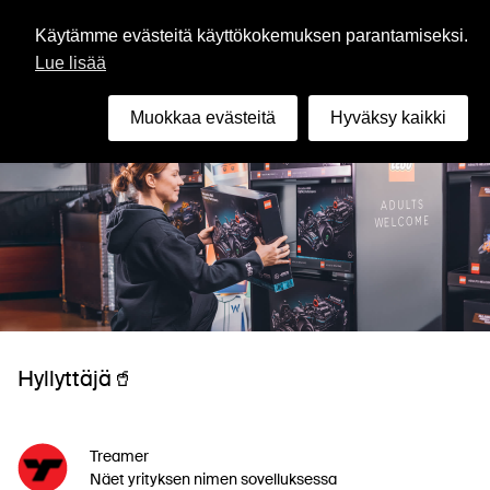
Suomi
Käytämme evästeitä käyttökokemuksen parantamiseksi.
Lue lisää
Muokkaa evästeitä
Hyväksy kaikki
Hyllyttäjä🥤
Treamer
Näet yrityksen nimen sovelluksessa