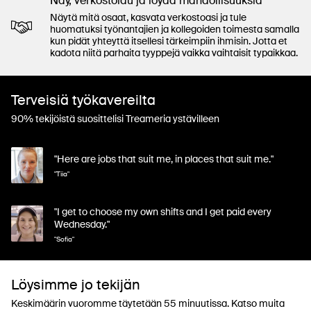
Näy, verkostoidu ja löydä mahdollisuuksia
Näytä mitä osaat, kasvata verkostoasi ja tule
huomatuksi työnantajien ja kollegoiden toimesta samalla
kun pidät yhteyttä itsellesi tärkeimpiin ihmisin. Jotta et
kadota niitä parhaita tyyppejä vaikka vaihtaisit typaikkaa.
Terveisiä työkavereilta
90% tekijöistä suosittelisi Treameria ystävilleen
"Here are jobs that suit me, in places that suit me."
"Tiia"
"I get to choose my own shifts and I get paid every
Wednesday."
"Sofia"
Löysimme jo tekijän
Keskimäärin vuoromme täytetään 55 minuutissa. Katso muita