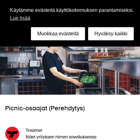
Suomi
Käytämme evästeitä käyttökokemuksen parantamiseksi.
Lue lisää
Muokkaa evästeitä
Hyväksy kaikki
Picnic-osaajat (Perehdytys)
Treamer
Näet yrityksen nimen sovelluksessa