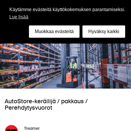
Suomi
Käytämme evästeitä käyttökokemuksen parantamiseksi.
Lue lisää
Muokkaa evästeitä
Hyväksy kaikki
AutoStore-keräilijä / pakkaus /
Perehdytysvuorot
Treamer