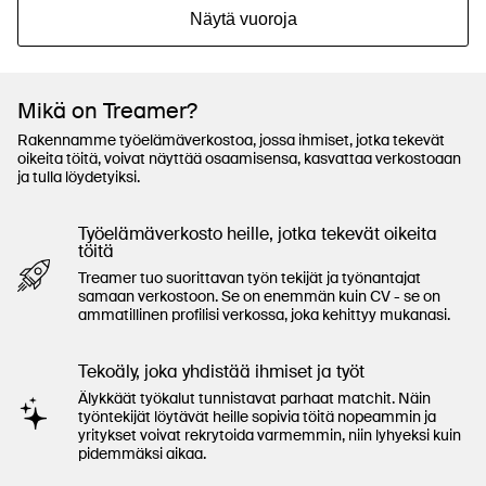
Näytä vuoroja
Mikä on Treamer?
Rakennamme työelämäverkostoa, jossa ihmiset, jotka tekevät
oikeita töitä, voivat näyttää osaamisensa, kasvattaa verkostoaan
ja tulla löydetyiksi.
Työelämäverkosto heille, jotka tekevät oikeita
töitä
Treamer tuo suorittavan työn tekijät ja työnantajat
samaan verkostoon. Se on enemmän kuin CV - se on
ammatillinen profilisi verkossa, joka kehittyy mukanasi.
Tekoäly, joka yhdistää ihmiset ja työt
Älykkäät työkalut tunnistavat parhaat matchit. Näin
työntekijät löytävät heille sopivia töitä nopeammin ja
yritykset voivat rekrytoida varmemmin, niin lyhyeksi kuin
pidemmäksi aikaa.