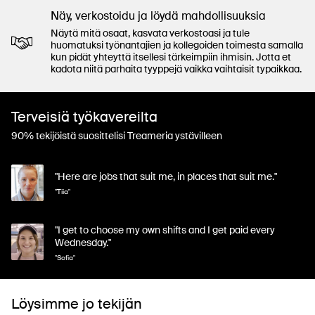
Näy, verkostoidu ja löydä mahdollisuuksia
Näytä mitä osaat, kasvata verkostoasi ja tule
huomatuksi työnantajien ja kollegoiden toimesta samalla
kun pidät yhteyttä itsellesi tärkeimpiin ihmisin. Jotta et
kadota niitä parhaita tyyppejä vaikka vaihtaisit typaikkaa.
Terveisiä työkavereilta
90% tekijöistä suosittelisi Treameria ystävilleen
"Here are jobs that suit me, in places that suit me."
"Tiia"
"I get to choose my own shifts and I get paid every
Wednesday."
"Sofia"
Löysimme jo tekijän