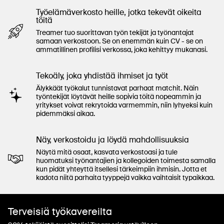
Työelämäverkosto heille, jotka tekevät oikeita
töitä
Treamer tuo suorittavan työn tekijät ja työnantajat
samaan verkostoon. Se on enemmän kuin CV - se on
ammatillinen profilisi verkossa, joka kehittyy mukanasi.
Tekoäly, joka yhdistää ihmiset ja työt
Älykkäät työkalut tunnistavat parhaat matchit. Näin
työntekijät löytävät heille sopivia töitä nopeammin ja
yritykset voivat rekrytoida varmemmin, niin lyhyeksi kuin
pidemmäksi aikaa.
Näy, verkostoidu ja löydä mahdollisuuksia
Näytä mitä osaat, kasvata verkostoasi ja tule
huomatuksi työnantajien ja kollegoiden toimesta samalla
kun pidät yhteyttä itsellesi tärkeimpiin ihmisin. Jotta et
kadota niitä parhaita tyyppejä vaikka vaihtaisit typaikkaa.
Terveisiä työkavereilta