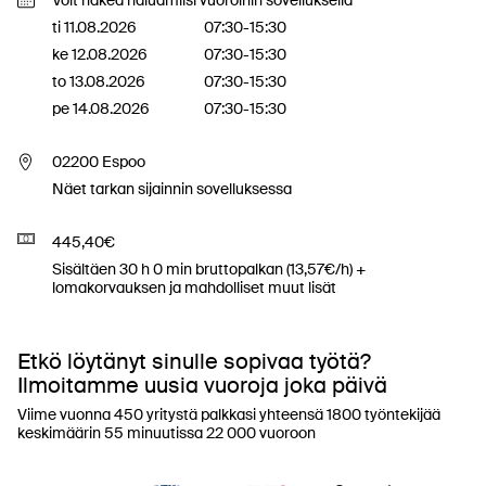
Voit hakea haluamiisi vuoroihin sovelluksella
ti 11.08.2026
07:30-15:30
ke 12.08.2026
07:30-15:30
to 13.08.2026
07:30-15:30
pe 14.08.2026
07:30-15:30
02200 Espoo
Näet tarkan sijainnin sovelluksessa
445,40€
Sisältäen 30 h 0 min bruttopalkan (13,57€/h) +
lomakorvauksen ja mahdolliset muut lisät
Etkö löytänyt sinulle sopivaa työtä?
Ilmoitamme uusia vuoroja joka päivä
Viime vuonna 450 yritystä palkkasi yhteensä 1800 työntekijää
keskimäärin 55 minuutissa 22 000 vuoroon