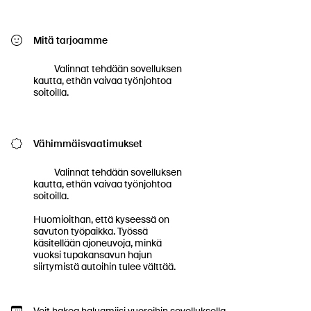
Mitä tarjoamme
          Valinnat tehdään sovelluksen 
kautta, ethän vaivaa työnjohtoa 
soitoilla.

Vähimmäisvaatimukset
          Valinnat tehdään sovelluksen 
kautta, ethän vaivaa työnjohtoa 
soitoilla.

Huomioithan, että kyseessä on 
savuton työpaikka. Työssä 
käsitellään ajoneuvoja, minkä 
vuoksi tupakansavun hajun 
siirtymistä autoihin tulee välttää.
