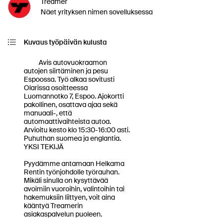
Treamer
Näet yrityksen nimen sovelluksessa
Kuvaus työpäivän kulusta
          Avis autovuokraamon 
autojen siirtäminen ja pesu 
Espoossa. Työ alkaa sovitusti 
Olarissa osoitteessa 
Luomannotko 7, Espoo. Ajokortti 
pakollinen, osattava ajaa sekä 
manuaali-, että 
automaattivaihteista autoa. 
Arvioitu kesto klo 15:30-16:00 asti. 

Puhuthan suomea ja englantia.

YKSI TEKIJÄ

Pyydämme antamaan Helkama 
Rentin työnjohdolle työrauhan. 
Mikäli sinulla on kysyttävää 
avoimiin vuoroihin, valintoihin tai 
hakemuksiin liittyen, voit aina 
kääntyä Treamerin 
asiakaspalvelun puoleen.
