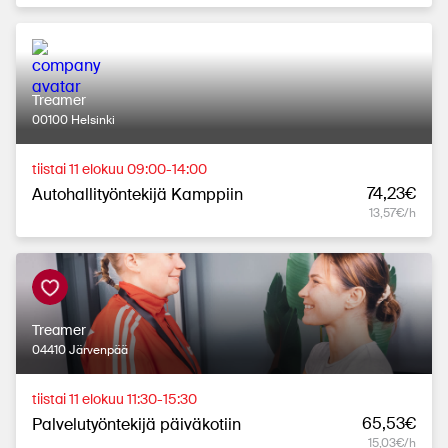
Treamer
00100 Helsinki
tiistai 11 elokuu 09:00-14:00
74,23€
Autohallityöntekijä Kamppiin
13,57€/h
Treamer
04410 Järvenpää
tiistai 11 elokuu 11:30-15:30
65,53€
Palvelutyöntekijä päiväkotiin
15,03€/h