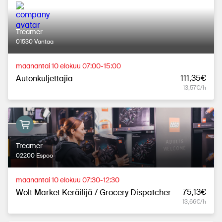
Treamer
01530 Vantaa
maanantai 10 elokuu 07:00-15:00
111,35€
Autonkuljettajia
13,57€/h
Treamer
02200 Espoo
maanantai 10 elokuu 07:30-12:30
75,13€
Wolt Market Keräilijä / Grocery Dispatcher
13,66€/h