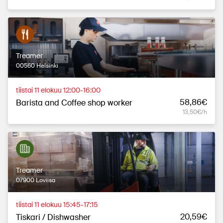
Treamer
00560 Helsinki
tiistai 11 elokuu 12:00-16:00
58,86€
Barista and Coffee shop worker
13,50€/h
Treamer
07900 Loviisa
tiistai 11 elokuu 15:45-17:15
20,59€
Tiskari / Dishwasher