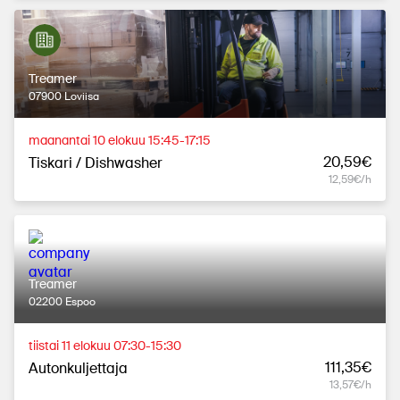
Treamer
07900 Loviisa
maanantai 10 elokuu 15:45-17:15
20,59€
Tiskari / Dishwasher
12,59€/h
Treamer
02200 Espoo
tiistai 11 elokuu 07:30-15:30
111,35€
Autonkuljettaja
13,57€/h