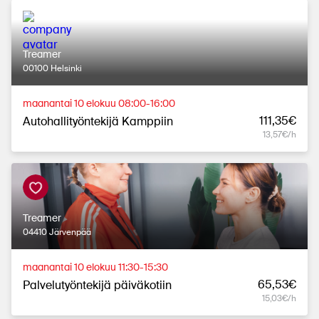
Treamer
00100 Helsinki
maanantai 10 elokuu 08:00-16:00
111,35€
Autohallityöntekijä Kamppiin
13,57€/h
Treamer
04410 Järvenpää
maanantai 10 elokuu 11:30-15:30
65,53€
Palvelutyöntekijä päiväkotiin
15,03€/h