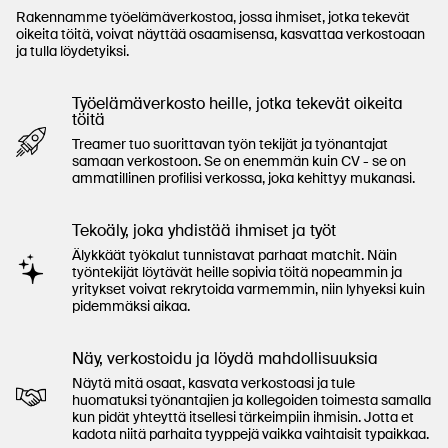
Rakennamme työelämäverkostoa, jossa ihmiset, jotka tekevät
oikeita töitä, voivat näyttää osaamisensa, kasvattaa verkostoaan
ja tulla löydetyiksi.
Työelämäverkosto heille, jotka tekevät oikeita
töitä
Treamer tuo suorittavan työn tekijät ja työnantajat
samaan verkostoon. Se on enemmän kuin CV - se on
ammatillinen profilisi verkossa, joka kehittyy mukanasi.
Tekoäly, joka yhdistää ihmiset ja työt
Älykkäät työkalut tunnistavat parhaat matchit. Näin
työntekijät löytävät heille sopivia töitä nopeammin ja
yritykset voivat rekrytoida varmemmin, niin lyhyeksi kuin
pidemmäksi aikaa.
Näy, verkostoidu ja löydä mahdollisuuksia
Näytä mitä osaat, kasvata verkostoasi ja tule
huomatuksi työnantajien ja kollegoiden toimesta samalla
kun pidät yhteyttä itsellesi tärkeimpiin ihmisin. Jotta et
kadota niitä parhaita tyyppejä vaikka vaihtaisit typaikkaa.