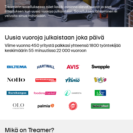
Treamerin sovelluksessa näet kaikki avoinna olevat vuorot ja saat
ilmoituksen kun uusia vuoroja julkaistaan. Sovelluksen lataaminen ei
velvoita sinua mihinkään.
Uusia vuoroja julkaistaan joka päivä
Viime vuonna 450 yritystä palkkasi yhteensä 1800 työntekijää
keskimäärin 55 minuutissa 22 000 vuoroon
Mikä on Treamer?