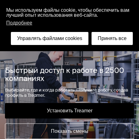
Русский
Мы используем файлы cookie, чтобы обеспечить вам
лучший опыт использования веб-сайта.
Подробнее
Найти
Управлять файлами cookies
Принять все
Быстрый доступ к работе в 2500
компаниях
Выбирайте, где и когда работать. Получите работу, создав
профиль в Treamer.
Установить Treamer
Показать смены