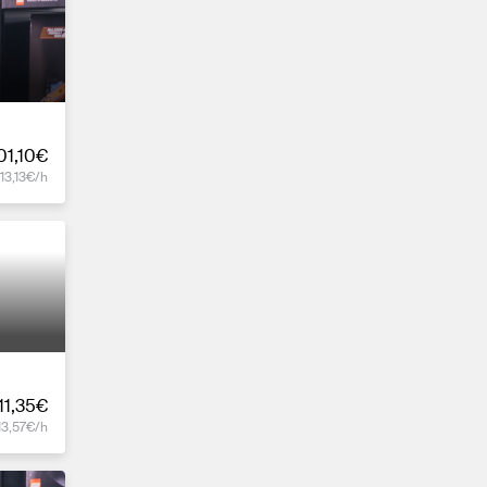
01,10€
13,13€/h
11,35€
13,57€/h