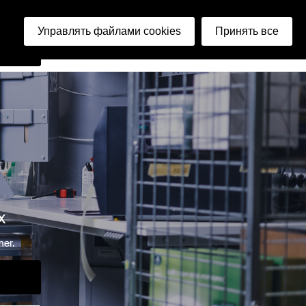
ский
Управлять файлами cookies
Принять все
айти
х
er.