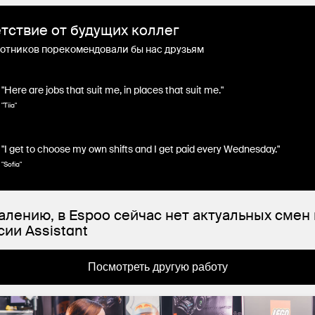
тствие от будущих коллег
отников порекомендовали бы нас друзьям
"Here are jobs that suit me, in places that suit me."
"Tiia"
"I get to choose my own shifts and I get paid every Wednesday."
"Sofia"
алению, в Espoo сейчас нет актуальных смен
сии Assistant
Посмотреть другую работу