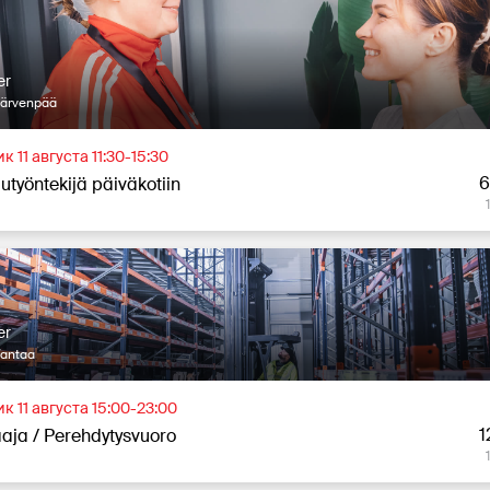
er
Järvenpää
к 11 августа 11:30-15:30
6
utyöntekijä päiväkotiin
er
Vantaa
к 11 августа 15:00-23:00
1
aja / Perehdytysvuoro