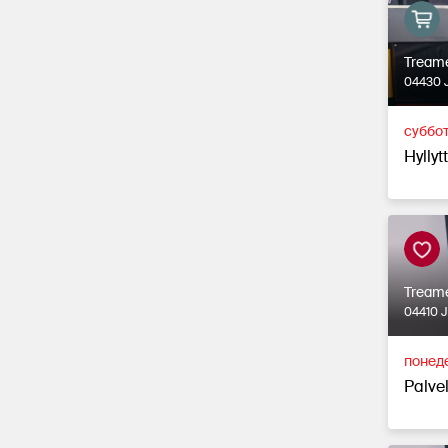
Tream
04430 
суббот
Hyllyt
Tream
04410 
понеде
Palvel