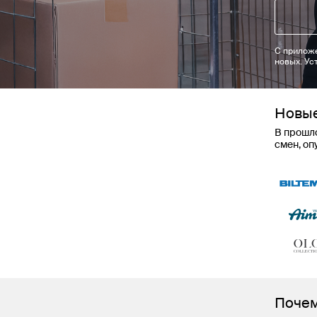
С приложе
новых. Ус
Новые
В прошло
смен, о
Почем