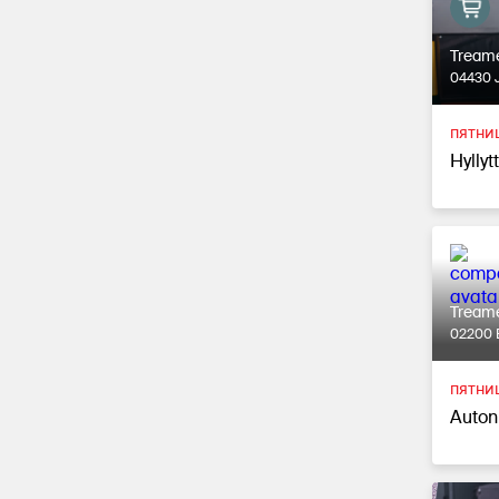
Tream
04430 
пятниц
Hyllyt
Tream
02200 
пятниц
Auton