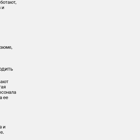
ботают,
 и
езюме,
одить
вают
гая
рсонала
а ее
в и
е.