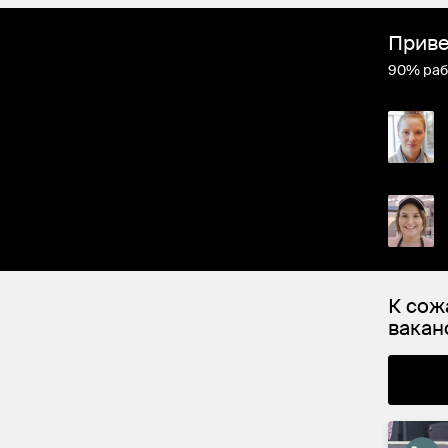
Приве
90% раб
К сож
вакан