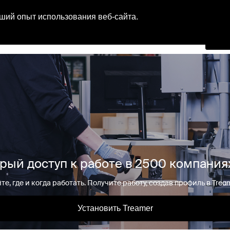
Рус
ший опыт использования веб-сайта.
Н
рый доступ к работе в 2500 компания
е, где и когда работать. Получите работу, создав профиль в Tream
Установить Treamer