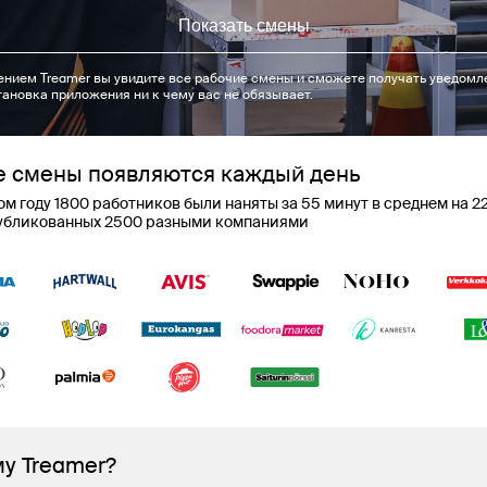
Показать смены
нием Treamer вы увидите все рабочие смены и сможете получать уведомл
тановка приложения ни к чему вас не обязывает.
 смены появляются каждый день
м году 1800 работников были наняты за 55 минут в среднем на 2
публикованных 2500 разными компаниями
у Treamer?