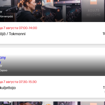
er
Järvenpää
а 7 августа 07:00-14:00
1
täjä / Tokmanni
er
Espoo
а 7 августа 07:30-15:30
1
kuljettaja