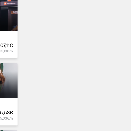
107,11€
13,13€/h
5,53€
15,03€/h