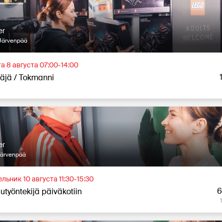
er
Järvenpää
а 8 августа 07:00-14:00
täjä / Tokmanni
er
Järvenpää
льник 10 августа 11:30-15:30
6
utyöntekijä päiväkotiin