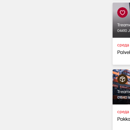
Tream
04410 
среда 
Palvel
Tream
01640 
среда 
Pakka