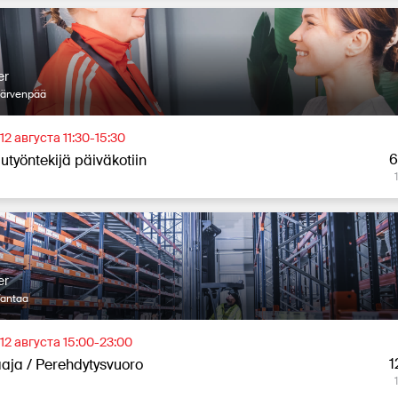
er
Järvenpää
12 августа 11:30-15:30
6
utyöntekijä päiväkotiin
er
Vantaa
12 августа 15:00-23:00
1
aja / Perehdytysvuoro