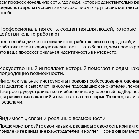
ём профессиональную сеть, где люди, которые действительно ра
одемонстрировать свои навыки, расширить круг своих контактов
о себе.
Профессиональная сеть, созданная для людей, которые
действительно работают
Treamer объединяет специалистов, работающих на передовой, и
работодателей в единую онлайн-сеть — это больше, чем просто р
это ваша профессиональная идентичность в интернете.
Искусственный интеллект, который помогает людям нах
подходящие возможности.
Интеллектуальные инструменты проводят собеседования, оцени
кандидатов и выявляют наиболее подходящих соискателей, помо
быстрее трудоустраиваться и обеспечивая уверенный подбор пе
для различных вакансий и смен как на платформе Treamer, так и з
пределами.
Видимость, связи и реальные возможности
Продемонстрируйте свои навыки, расширьте свою сеть контакто
привлеките внимание работодателей и коллег — все в одном мест