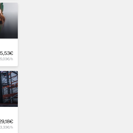
5,53€
15,03€/h
29,18€
13,33€/h