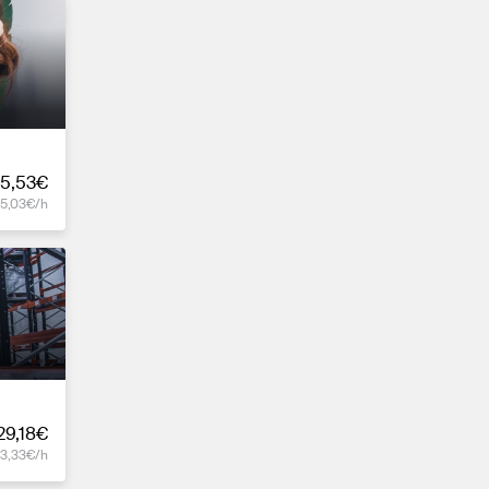
5,53€
15,03€/h
29,18€
13,33€/h