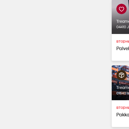
Tream
04410 
вторни
Palvel
Tream
01640 
вторни
Pakka