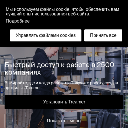
Русский
Мы используем файлы cookie, чтобы обеспечить вам
лучший опыт использования веб-сайта.
Подробнее
Найти
Управлять файлами cookies
Принять все
Быстрый доступ к работе в 2500
компаниях
Выбирайте, где и когда работать. Получите работу, создав
профиль в Treamer.
Установить Treamer
Показать смены