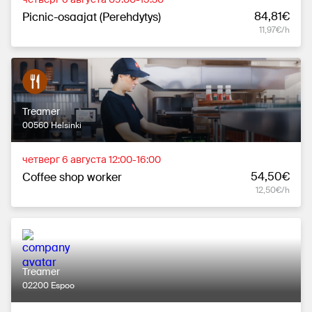
84,81€
Picnic-osaajat (Perehdytys)
11,97€/h
Treamer
00560 Helsinki
четверг 6 августа 12:00-16:00
54,50€
Coffee shop worker
12,50€/h
Treamer
02200 Espoo