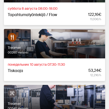
суббота 8 августа 08:00-18:00
122,16€
Tapahtumatyöntekijä / Flow
11,00€/h
Treamer
00260 Helsinki
понедельник 10 августа 07:30-11:30
53,24€
Tiskaaja
12,21€/h
Treamer
00540 Helsinki