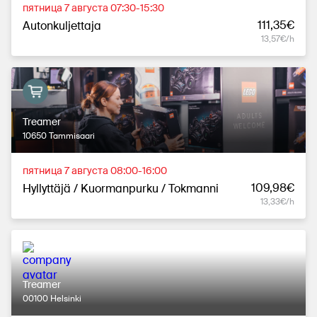
пятница 7 августа 07:30-15:30
111,35€
Autonkuljettaja
13,57€/h
Treamer
10650 Tammisaari
пятница 7 августа 08:00-16:00
109,98€
Hyllyttäjä / Kuormanpurku / Tokmanni
13,33€/h
Treamer
00100 Helsinki